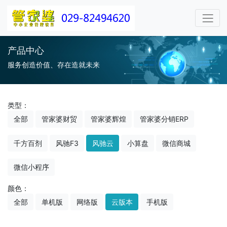
产品中心
服务创造价值、存在造就未来
类型：
全部
管家婆财贸
管家婆辉煌
管家婆分销ERP
千方百剂
风驰F3
风驰云
小算盘
微信商城
微信小程序
颜色：
全部
单机版
网络版
云版本
手机版